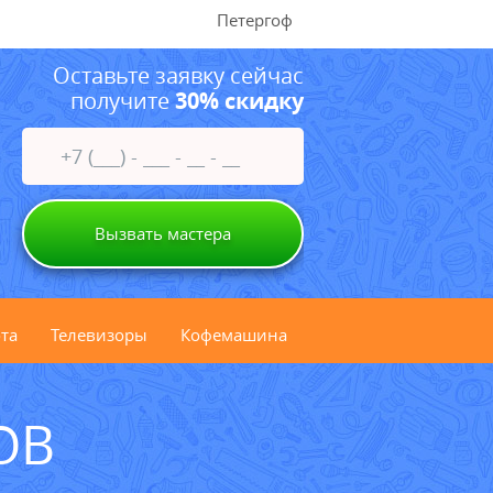
Петергоф
Оставьте заявку сейчас
получите
30% скидку
Вызвать мастера
та
Телевизоры
Кофемашина
ОВ