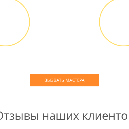
ВЫЕЗД
ОПЛА
АСТЕРА
РАБО
д мастера
Оплатить
ПЛАТНО *
наличным
банковской
ВЫЗВАТЬ МАСТЕРА
Оставьте заявку
и мы Вам перезвоним
Отзывы наших клиенто