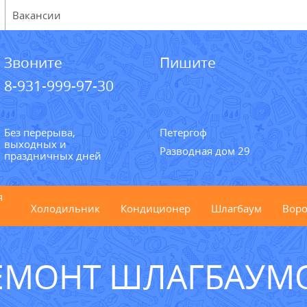
Вакансии
Звоните
Пишите
8-931-999-97-30
Без перерыва,
Петергоф
выходных и
Разводная дом 29
праздничных дней
я
Холодильник
Кондиционер
Шлагбаум
Воро
ЕМОНТ ШЛАГБАУМ