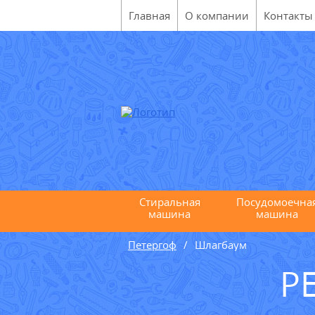
Главная
О компании
Контакты
Стиральная
Посудомоечна
машина
машина
Петергоф
Шлагбаум
Р