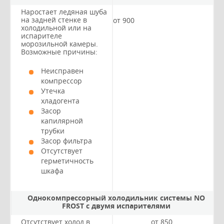
Наростает ледяная шуба
на задней стенке в
от 900
холодильной или на
испарителе
морозильной камеры.
Возможные причины:
Неисправен
компрессор
Утечка
хладогента
Засор
капилярной
трубки
Засор фильтра
Отсутствует
герметичность
шкафа
Однокомпрессорный холодильник системы NO
FROST с двумя испарителями
Отсутствует холод в
от 850