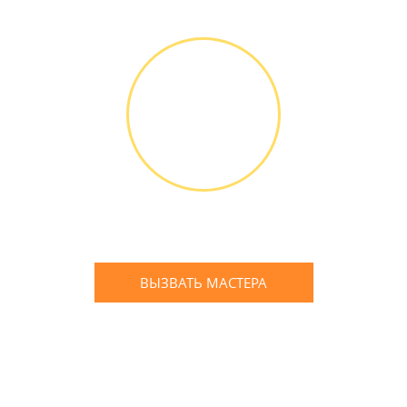
или банковской картой
ГАРАНТИЙНОЕ
ОБСЛУЖИ-
ВАНИЕ
Письменное оформление
БЕСПЛАТНЫХ гарантийных
обязательств до 3х лет
ВЫЗВАТЬ МАСТЕРА
Оставьте заявку
и мы Вам перезвоним
* в случае ремонта