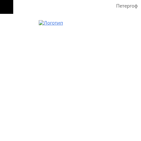
Петергоф
Звоните
8-931-999-97-30
Пишите
Без перерыва, выходных и праздничных дней
Петергоф
Разводная дом 29