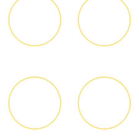
ЗВОНОК ИЛИ
ВЫЕЗД
ЗАЯВКА НА
МАСТЕРА
САЙТЕ
Вы узнаете точную
Выезд мастера БЕСПЛАТНО *
стоимость ремонта по
телефону, никаких переплат
и скрытых платежей
ДИАГНОСТИКА
ОПЛАТА
И РЕМОНТ
РАБОТЫ
Диагностика БЕСПЛАТНО *
Оплатить можно наличными