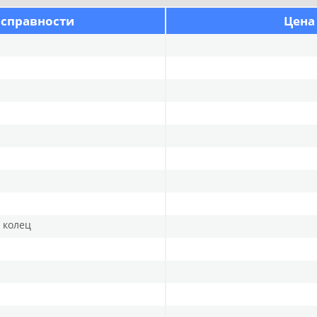
исправности
Цена
и колец