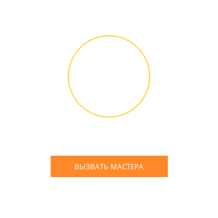
Диагностика БЕСПЛАТНО *
Оплатить можно наличными
или банковской картой
ГАРАНТИЙНОЕ
ОБСЛУЖИ-
ВАНИЕ
Письменное оформление
БЕСПЛАТНЫХ гарантийных
обязательств до 3х лет
ВЫЗВАТЬ МАСТЕРА
Оставьте заявку
и мы Вам перезвоним
* в случае ремонта