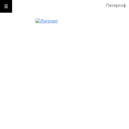
Петергоф
Звоните
8-931-999-97-30
Пишите
Без перерыва, выходных и праздничных дней
Петергоф
Разводная дом 29