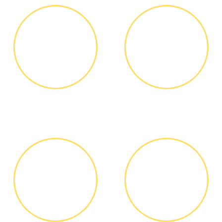
ЗВОНОК ИЛИ
ВЫЕЗД
ЗАЯВКА НА
МАСТЕРА
САЙТЕ
Вы узнаете точную
Выезд мастера БЕСПЛАТНО *
стоимость ремонта по
телефону, никаких переплат
и скрытых платежей
ДИАГНОСТИКА
ОПЛАТА
И РЕМОНТ
РАБОТЫ