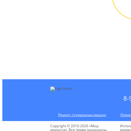
М
Выез
БЕС
8-
Ремонт стиральных машин
Ремон
Copyright © 2010-2026 «Мир
Испол
ремонта». Все права защищены.
разре