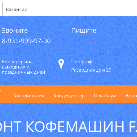
Вакансии
Звоните
Пишите
8-931-999-97-30
Без перерыва,
Петергоф
выходных и
Разводная дом 29
праздничных дней
я
Холодильник
Кондиционер
Шлагбаум
Воро
ОНТ КОФЕМАШИН F