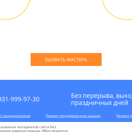
АСТЕРА
РАБО
д мастера
Оплатить
ПЛАТНО *
наличным
банковской
ВЫЗВАТЬ МАСТЕРА
Оставьте заявку
и мы Вам перезвоним
Без перерыва, выхо
931-999-97-30
праздничных дней
т холодильников
Ремонт посудомоечных машин
Ремонт 
ьзование материалов сайта без
шения администрации «Мир ремонта»